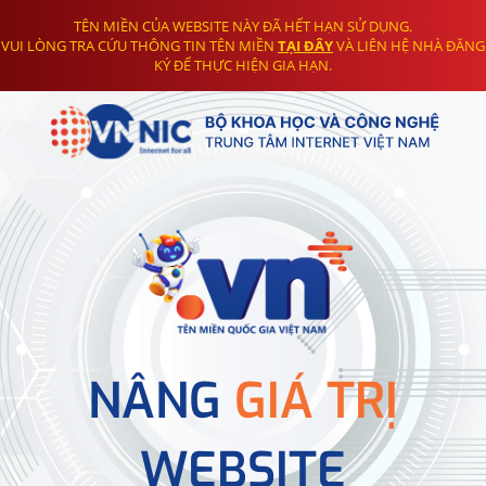
TÊN MIỀN CỦA WEBSITE NÀY ĐÃ HẾT HẠN SỬ DỤNG.
VUI LÒNG TRA CỨU THÔNG TIN TÊN MIỀN
TẠI ĐÂY
VÀ LIÊN HỆ NHÀ ĐĂNG
KÝ ĐỂ THỰC HIỆN GIA HẠN.
NÂNG
GIÁ TRỊ
WEBSITE