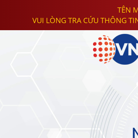
TÊN M
VUI LÒNG TRA CỨU THÔNG TI