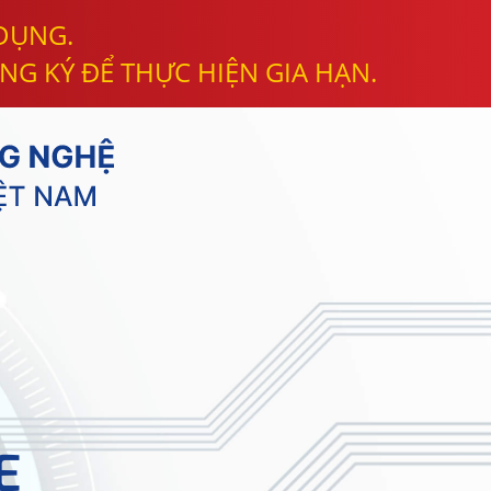
 DỤNG.
NG KÝ ĐỂ THỰC HIỆN GIA HẠN.
E