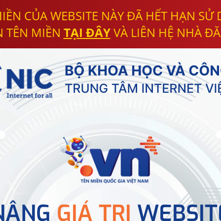
IỀN CỦA WEBSITE NÀY ĐÃ HẾT HẠN SỬ
N TÊN MIỀN
TẠI ĐÂY
VÀ LIÊN HỆ NHÀ ĐĂ
NÂNG
GIÁ TRỊ
WEBSIT