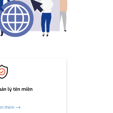
ản lý tên miền
em thêm ⟶